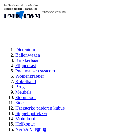
Publicatie van de werkbladen
is mede mogelijk dankzij de
financiële steun van:
Dierentuin
Ballonwagen
Knikkerbaan
Flipperkast
Pneumatisch systeem
Wolkenkrabber
Robothand
Brug
Meubels
Stoomboot
Stoel
IJzersterke papieren kubus
Stippellijntrekker
Motorboot
Helikopter
NASA-vliegtuig