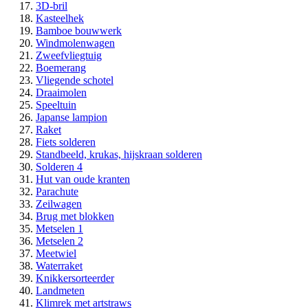
3D-bril
Kasteelhek
Bamboe bouwwerk
Windmolenwagen
Zweefvliegtuig
Boemerang
Vliegende schotel
Draaimolen
Speeltuin
Japanse lampion
Raket
Fiets solderen
Standbeeld, krukas, hijskraan solderen
Solderen 4
Hut van oude kranten
Parachute
Zeilwagen
Brug met blokken
Metselen 1
Metselen 2
Meetwiel
Waterraket
Knikkersorteerder
Landmeten
Klimrek met artstraws