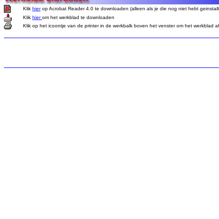
Klik
hier
op Acrobat Reader 4.0 te downloaden (alleen als je die nog niet hebt geinstall
Klik
hier
om het werkblad te downloaden
Klik op het icoontje van de printer in de werkbalk boven het venster om het werkblad a