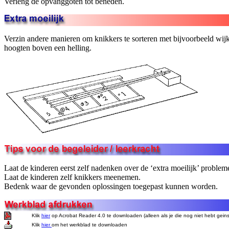
Verleng de opvanggoten tot beneden.
Verzin andere manieren om knikkers te sorteren met bijvoorbeeld wijke
hoogten boven een helling.
Laat de kinderen eerst zelf nadenken over de ‘extra moeilijk’ problem
Laat de kinderen zelf knikkers meenemen.
Bedenk waar de gevonden oplossingen toegepast kunnen worden.
Klik
hier
op Acrobat Reader 4.0 te downloaden (alleen als je die nog niet hebt geins
Klik
hier
om het werkblad te downloaden