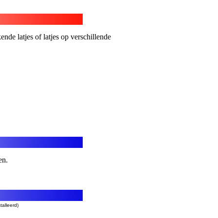
nde latjes of latjes op verschillende
en.
talleerd)