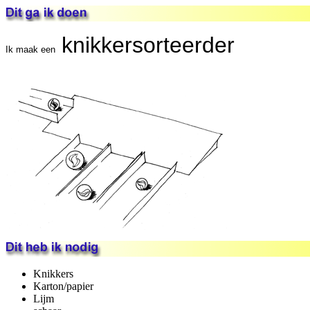
knikkersorteerder
Ik maak een
Knikkers
Karton/papier
Lijm