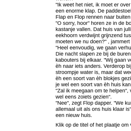
"Ik weet het niet, ik moet er ov
een enorme klap. De paddestoel
Flap en Flop rennen naar buiten 
"O sorry, hoor" horen ze in de b
kastanje vallen. Dat huis van jul
eekhoorn verdwijnt grijnzend t
moeten we nu doen?" , jammert 
"Heel eenvoudig, we gaan verhui
Die nacht slapen ze bij de bure
kabouters bij elkaar. "Wij gaan 
èh naar iets anders. Verderop bij
stroompje water is, maar dat wee
èh een soort van èh blokjes gezie
je wel een soort van èh huis ka
"Zal ik meegaan om te helpen", v
wel eens zoiets gezien".
"Nee", zegt Flop dapper. "We kun
allemaal uit als ons huis klaar 
een nieuw huis.
Klik op de titel of het plaatje om