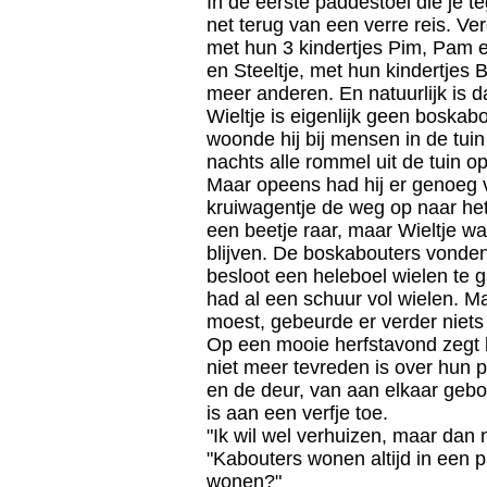
In de eerste paddestoel die j
net terug van een verre reis. V
met hun 3 kindertjes Pim, Pam 
en Steeltje, met hun kindertjes 
meer anderen. En natuurlijk is d
Wieltje is eigenlijk geen boska
woonde hij bij mensen in de tuin 
nachts alle rommel uit de tuin op
Maar opeens had hij er genoeg v
kruiwagentje de weg op naar he
een beetje raar, maar Wieltje wa
blijven. De boskabouters vonden 
besloot een heleboel wielen te
had al een schuur vol wielen. M
moest, gebeurde er verder niet
Op een mooie herfstavond zegt k
niet meer tevreden is over hun p
en de deur, van aan elkaar gebo
is aan een verfje toe.
"Ik wil wel verhuizen, maar dan 
"Kabouters wonen altijd in een pa
wonen?"