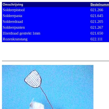
Omschrijving
Bestelnumm
Soldeerpistool
021.266
Soldeerpasta
021.645
Soldeerdraad
021.205
Soldeerpunten
021.267
IJzerdraad gestrekt 1mm
021.650
Rozenkranstang
022.111