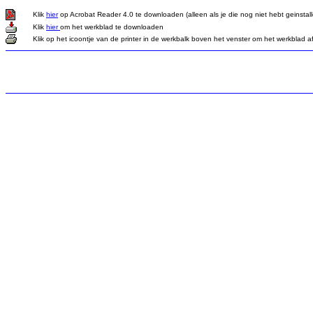
Klik
hier
op Acrobat Reader 4.0 te downloaden (alleen als je die nog niet hebt geinstall
Klik
hier
om het werkblad te downloaden
Klik op het icoontje van de printer in de werkbalk boven het venster om het werkblad a