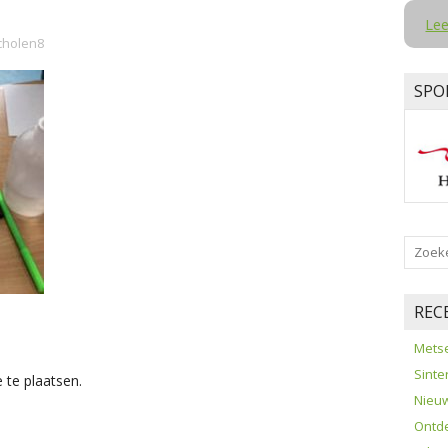
Lee
cholen8
SPO
REC
Metse
Sinte
 te plaatsen.
Nieuw
Ontde