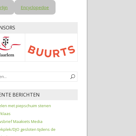
rlijn
Encyclopedoe
NSORS
ENTE BERICHTEN
len met piepschuim stenen
rklaas
sbrief Maakiets Media
kplek/DJO gesloten tijdens de