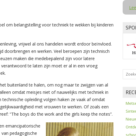
Lee
doel om belangstelling voor techniek te wekken bij kinderen
SPO
enleving, vrijwel al ons handelen wordt erdoor beïnvloed.
ijd doorbrengen en werken. Veel beroepen zijn technisch
keuzen maken die medebepalend zijn voor latere
erantwoord te laten zijn moet er al in een vroeg
ek.
 het buitenland te halen, om nog maar te zwijgen van al
REC
 alleen omdat meisjes niet of nauwelijks met techniek in
en technische opleiding volgen haken ze vaak af omdat
Metse
gelijkwaardigheid met vrouwen te werken. Of zoals een
Sinte
ef: “The boys do the work and the girls keep the notes”.
Nieuw
 en emancipatorische
Ontde
gen van pedagogische
schoo