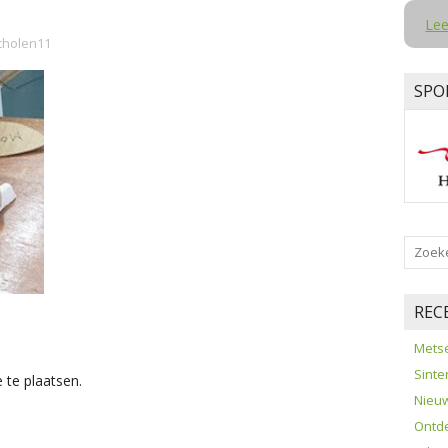
Lee
cholen11
SPO
REC
Metse
Sinte
 te plaatsen.
Nieuw
Ontde