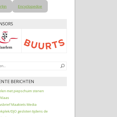
rlijn
Encyclopedoe
NSORS
ENTE BERICHTEN
len met piepschuim stenen
rklaas
sbrief Maakiets Media
kplek/DJO gesloten tijdens de